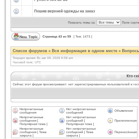
Пошив верхней одежды на заказ
Показать темы за:
Поле сорт
Страница
43
из
59
[ Тем: 1473 ]
Список форумов
»
Вся информация в одном месте
»
Вопросы
Текущее время: Вс авг 09, 2026 6:58 am
Часовой пояс: UTC
Кто се
Сейчас этот форум просматривают: нет зарегистрированных пользователей и гост
Непрочитанные
Нет непрочитанных
Объявление
сообщения
сообщений
Непрочитанные
Нет непрочитанных
сообщения [
сообщений [
Прилепленная
Популярная тема ]
Популярная тема ]
Непрочитанные
Нет непрочитанных
сообщения [ Тема
сообщений [ Тема
Перенесённая
закрыта ]
закрыта ]