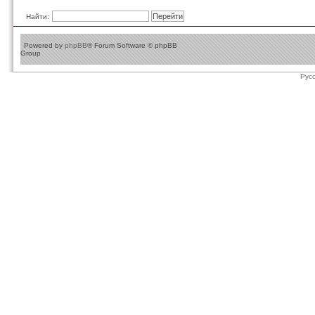
Найти:
Powered by
phpBB
® Forum Software © phpBB
Group
Рус