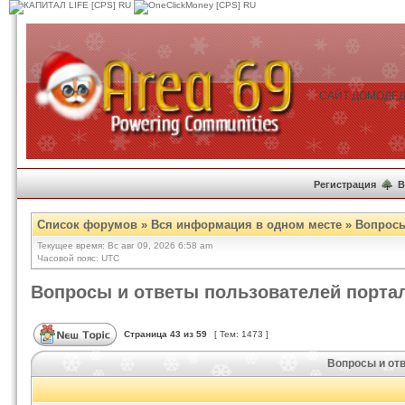
САЙТ ДОМОДЕД
Регистрация
В
Список форумов
»
Вся информация в одном месте
»
Вопросы
Текущее время: Вс авг 09, 2026 6:58 am
Часовой пояс: UTC
Вопросы и ответы пользователей порта
Страница
43
из
59
[ Тем: 1473 ]
Вопросы и от