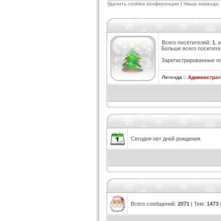
Удалить cookies конференции
|
Наша команда
Всего посетителей:
1
, 
Больше всего посетите
Зарегистрированные по
Легенда ::
Администра
Сегодня нет дней рождения.
Всего сообщений:
2071
| Тем:
1473